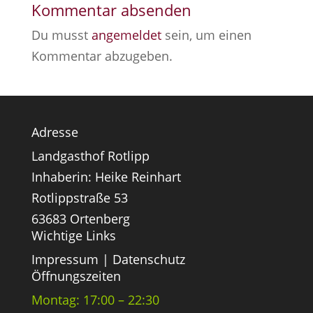
Kommentar absenden
Du musst
angemeldet
sein, um einen
Kommentar abzugeben.
Adresse
Landgasthof Rotlipp
Inhaberin: Heike Reinhart
Rotlippstraße 53
63683 Ortenberg
Wichtige Links
Impressum
|
Datenschutz
Öffnungszeiten
Montag: 17:00 – 22:30