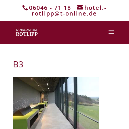
06046 - 71 18
hotel.-
rotlipp@t-online.de
B3