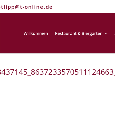
otlipp@t-online.de
Willkommen
Restaurant & Biergarten
8437145_8637233570511124663