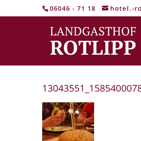
06046 - 71 18
hotel.-r
13043551_158540007